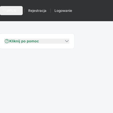
paid
expand_more
zł
PLN
|
Rejestracja
|
Logowanie
Kliknij po pomoc