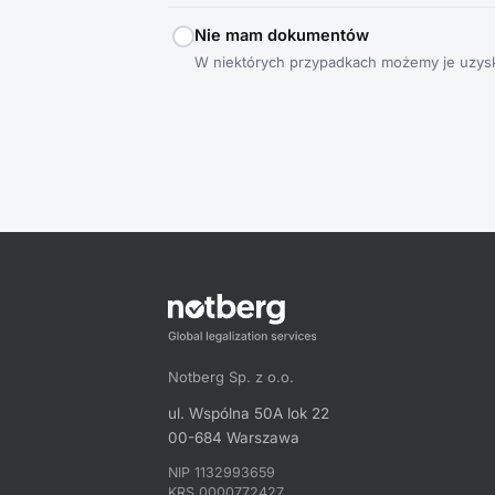
Nie mam dokumentów
W niektórych przypadkach możemy je uzyska
Notberg Sp. z o.o.
ul. Wspólna 50A lok 22
00-684 Warszawa
NIP 1132993659
KRS 0000772427