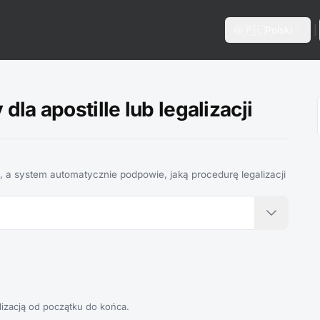
language
expand_more
🇵🇱
Polski
|
la apostille lub legalizacji
 a system automatycznie podpowie, jaką procedurę legalizacji
izacją od początku do końca.