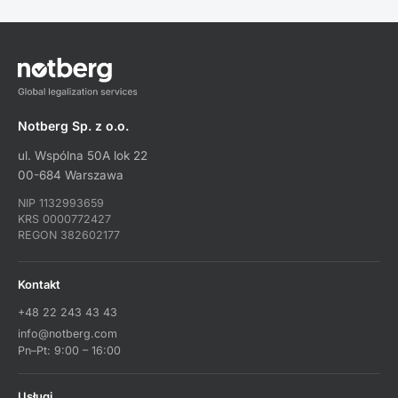
Notberg Sp. z o.o.
ul. Wspólna 50A lok 22
00-684 Warszawa
NIP 1132993659
KRS 0000772427
REGON 382602177
Kontakt
+48 22 243 43 43
info@notberg.com
Pn–Pt: 9:00 – 16:00
Usługi