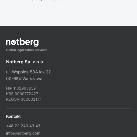
Notberg Sp. z o.o.
ul. Wspólna 50A lok 22
00-684 Warszawa
NIP 1132993659
KRS 0000772427
REGON 382602177
Kontakt
+48 22 243 43 43
info@notberg.com