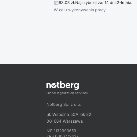
93,03 zł.
Najszybciej za: 14 dni.
2-letnia.
W celu wykonywania pracy.
Notberg Sp. z o.o.
ul. Wspólna 50A lok 22
00-684 Warszawa
NIP 1132993659
KRS 0000772427