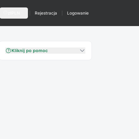
paid
expand_more
zł
PLN
|
Rejestracja
|
Logowanie
Kliknij po pomoc