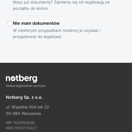
Masz już dokumenty? Zajmiemy się ich legalizacją od
początku do końca.
Nie mam dokumentów
W niektórych przypadkach możemy je uzyskać i
przygotować do legalizacji.
Notberg Sp. z o.o.
ul. Wspólna 50A lok 22
00-684 Warszawa
NIP 1132993659
KRS 0000772427