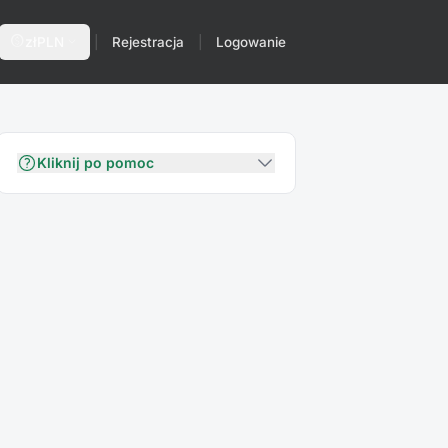
paid
expand_more
zł
PLN
|
Rejestracja
|
Logowanie
Kliknij po pomoc