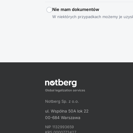
Nie mam dokumentów
W niektórych przypadkach możemy je uzyska
Notberg Sp. z o.o.
ul. Wspólna 50A lok 22
00-684 Warszawa
NIP 1132993659
KRS 0000772427