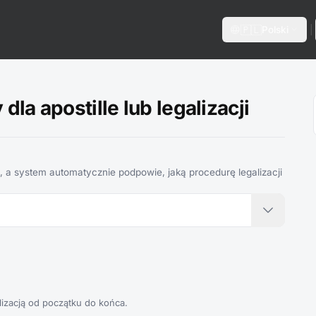
language
expand_more
🇵🇱
Polski
|
la apostille lub legalizacji
 a system automatycznie podpowie, jaką procedurę legalizacji
izacją od początku do końca.